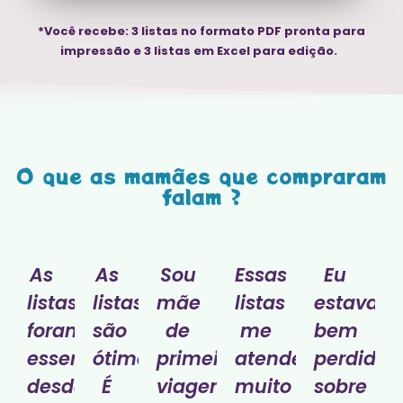
*Você recebe: 3 listas no formato PDF pronta para
impressão e 3 listas em Excel para edição.
O que as mamães que compraram
falam ?
As
As
Sou
Essas
Eu
listas
listas
mãe
listas
estava
foram
são
de
me
bem
essenciais
ótimas.
primeira
atendeu
perdida
desde
É
viagem.
muito
sobre