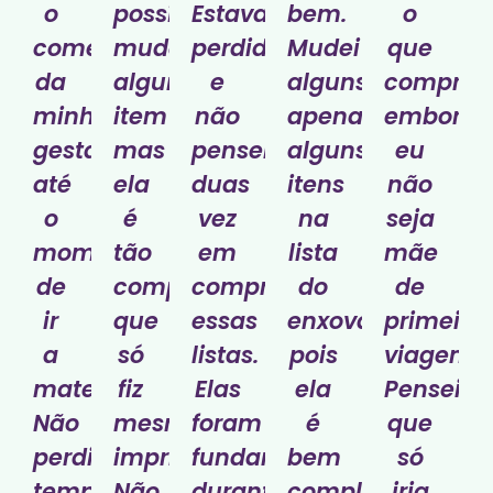
o
possível
Estava
bem.
o
começo
mudar
perdida
Mudei
que
da
algum
e
alguns
comprar,
minha
item
não
apenas
embora
gestação
mas
pensei
alguns
eu
até
ela
duas
itens
não
o
é
vez
na
seja
momento
tão
em
lista
mãe
de
completa
comprar
do
de
ir
que
essas
enxoval
primeira
a
só
listas.
pois
viagem.
maternidade.
fiz
Elas
ela
Pensei
Não
mesmo
foram
é
que
perdi
imprimir.
fundamentais
bem
só
tempo
Não
durante
completa.
iria