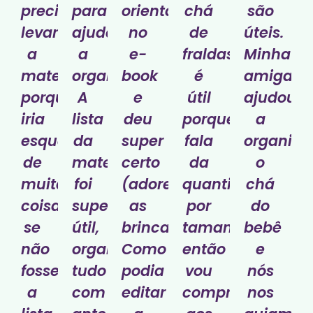
precisei
para
orientado
chá
são
levar
ajudar
no
de
úteis.
a
a
e-
fraldas
Minha
maternidade,
organizar.
book
é
amiga
porque
A
e
útil
ajudou
iria
lista
deu
porque
a
esquecer
da
super
fala
organiza
de
maternidade
certo
da
o
muita
foi
(adorei
quantidade
chá
coisa
super
as
por
do
se
útil,
brincadeiras)!.
tamanho,
bebê
não
organizei
Como
então
e
fosse
tudo
podia
vou
nós
a
com
editar
comprar
nos