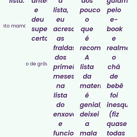
lista.
antecedência
a
aos
guiamos
e
lista,
poucos
pelo
Ana
deu
eu
o
e-
Luiza
super
acrescentei
que
book
Martim
Paraná
certo.
as
é
e
fraldas
recomendado.
realment
Soraia
dos
A
o
Oliveira
primeiros
lista
chá
Belo
Horizonte
meses
da
de
na
maternidade
bebê
lista
é
foi
do
genial,
inesquec
enxoval
deixei
(fiz
e
a
quase
funcionou
mala
todas