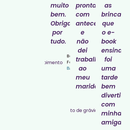
muito
pronta
as
bem.
com
brincade
Obrigada
antecedência
que
por
e
o e-
tudo.
não
book
dei
ensina),
Beatriz
trabalho
foi
Fonseca
ao
uma
Bahia
meu
tarde
marido.
bem
divertida
Carla
com
Santana
minhas
Rio de
janeiro
amigas.