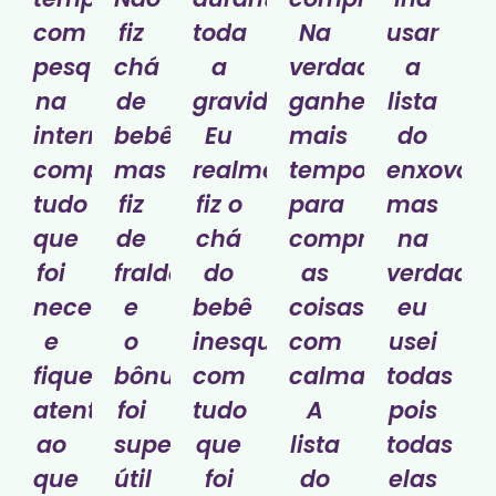
com
fiz
toda
Na
usar
pesquisas
chá
a
verdade,
a
na
de
gravidez.
ganhei
lista
internet,
bebê
Eu
mais
do
comprei
mas
realmente
tempo
enxoval
tudo
fiz
fiz o
para
mas
que
de
chá
comprar
na
foi
fraldas
do
as
verdade
necessário
e
bebê
coisas
eu
e
o
inesquecível
com
usei
fiquei
bônus
com
calma.
todas
atenta
foi
tudo
A
pois
ao
super
que
lista
todas
que
útil
foi
do
elas